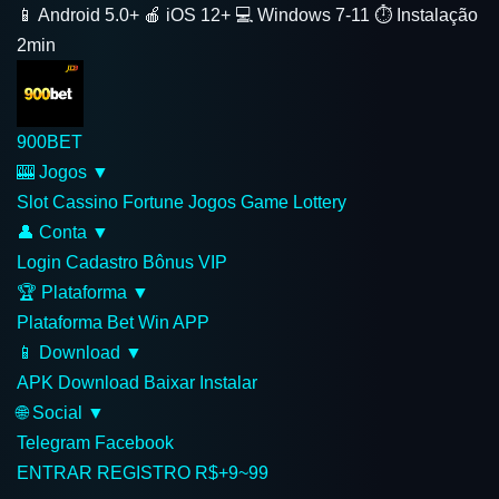
📱 Android 5.0+
🍎 iOS 12+
💻 Windows 7-11
⏱️ Instalação
2min
900BET
🎰 Jogos
▼
Slot
Cassino
Fortune
Jogos
Game
Lottery
👤 Conta
▼
Login
Cadastro
Bônus
VIP
🏆 Plataforma
▼
Plataforma
Bet
Win
APP
📱 Download
▼
APK
Download
Baixar
Instalar
🌐 Social
▼
Telegram
Facebook
ENTRAR
REGISTRO R$+9~99