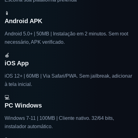
📱
Android APK
Android 5.0+ | 50MB | Instalação em 2 minutos. Sem root
necessário, APK verificado.
🍎
iOS App
iOS 12+ | 60MB | Via Safari/PWA. Sem jailbreak, adicionar
à tela inicial.
💻
PC Windows
Windows 7-11 | 100MB | Cliente nativo. 32/64 bits,
instalador automático.