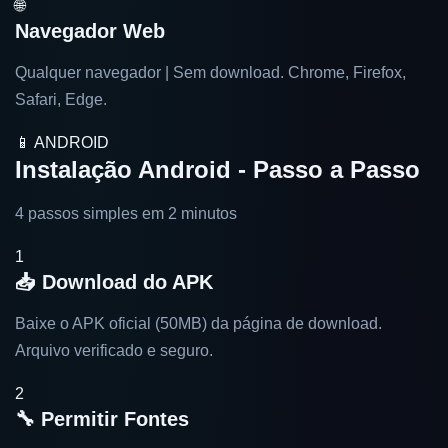
🌐
Navegador Web
Qualquer navegador | Sem download. Chrome, Firefox,
Safari, Edge.
📱 ANDROID
Instalação Android - Passo a Passo
4 passos simples em 2 minutos
1
📥 Download do APK
Baixe o APK oficial (50MB) da página de download.
Arquivo verificado e seguro.
2
🔧 Permitir Fontes