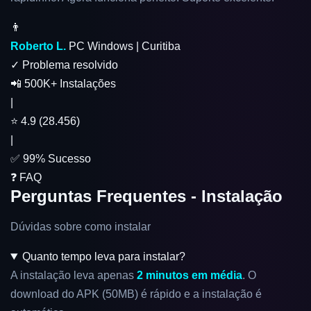
👨
Roberto L.
PC Windows | Curitiba
✓ Problema resolvido
📲
500K+
Instalações
|
⭐
4.9
(28.456)
|
✅
99%
Sucesso
❓ FAQ
Perguntas Frequentes - Instalação
Dúvidas sobre como instalar
Quanto tempo leva para instalar?
A instalação leva apenas
2 minutos em média
. O
download do APK (50MB) é rápido e a instalação é