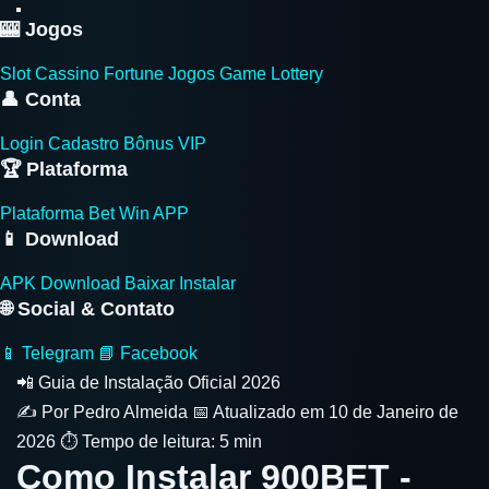
🎰 Jogos
Slot
Cassino
Fortune
Jogos
Game
Lottery
👤 Conta
Login
Cadastro
Bônus
VIP
🏆 Plataforma
Plataforma
Bet
Win
APP
📱 Download
APK
Download
Baixar
Instalar
🌐 Social & Contato
📱 Telegram
📘 Facebook
📲 Guia de Instalação Oficial 2026
✍️
Por
Pedro Almeida
📅
Atualizado em
10 de Janeiro de
2026
⏱️
Tempo de leitura: 5 min
Como Instalar 900BET -