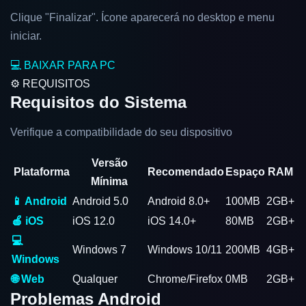
Clique "Finalizar". Ícone aparecerá no desktop e menu
iniciar.
💻 BAIXAR PARA PC
⚙️ REQUISITOS
Requisitos do Sistema
Verifique a compatibilidade do seu dispositivo
Versão
Plataforma
Recomendado
Espaço
RAM
Mínima
📱 Android
Android 5.0
Android 8.0+
100MB
2GB+
🍎 iOS
iOS 12.0
iOS 14.0+
80MB
2GB+
💻
Windows 7
Windows 10/11
200MB
4GB+
Windows
🌐 Web
Qualquer
Chrome/Firefox
0MB
2GB+
Problemas Android