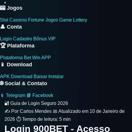
🎰 Jogos
Slot
Cassino
Fortune
Jogos
Game
Lottery
👤 Conta
Login
Cadastro
Bônus
VIP
🏆 Plataforma
Plataforma
Bet
Win
APP
📱 Download
APK
Download
Baixar
Instalar
🌐 Social & Contato
📱 Telegram
📘 Facebook
🔐 Guia de Login Seguro 2026
✍️
Por
Carlos Mendes
📅
Atualizado em
10 de Janeiro de
2026
⏱️
Tempo de leitura: 5 min
Login 900BET - Acesso