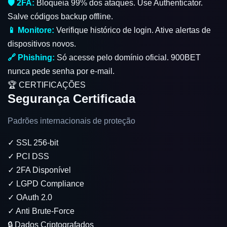
🛡️ 2FA:
Bloqueia 99% dos ataques. Use Authenticator.
Salve códigos backup offline.
📱 Monitore:
Verifique histórico de login. Ative alertas de
dispositivos novos.
🔗 Phishing:
Só acesse pelo domínio oficial. 900BET
nunca pede senha por e-mail.
🏆 CERTIFICAÇÕES
Segurança Certificada
Padrões internacionais de proteção
✓ SSL 256-bit
✓ PCI DSS
✓ 2FA Disponível
✓ LGPD Compliance
✓ OAuth 2.0
✓ Anti Brute-Force
🔒 Dados Criptografados