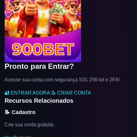
Pronto para Entrar?
Acesse sua conta com segurança SSL 256-bit e 2FA!
🔐 ENTRAR AGORA
📝 CRIAR CONTA
Recursos Relacionados
📝 Cadastro
Crie sua conta gratuita