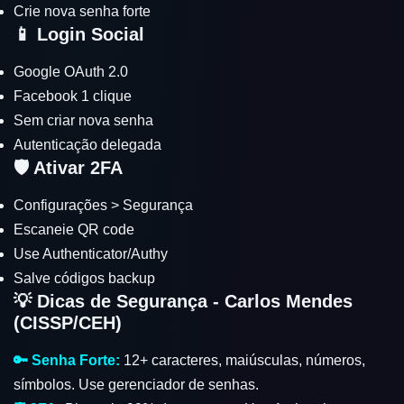
Crie nova senha forte
📱 Login Social
Google OAuth 2.0
Facebook 1 clique
Sem criar nova senha
Autenticação delegada
🛡️ Ativar 2FA
Configurações > Segurança
Escaneie QR code
Use Authenticator/Authy
Salve códigos backup
💡 Dicas de Segurança - Carlos Mendes
(CISSP/CEH)
🔑 Senha Forte:
12+ caracteres, maiúsculas, números,
símbolos. Use gerenciador de senhas.