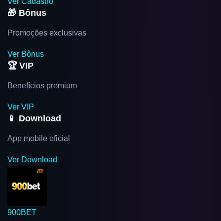
Ver Cadastro
🎁 Bônus
Promoções exclusivas
Ver Bônus
🏆 VIP
Benefícios premium
Ver VIP
📱 Download
App mobile oficial
Ver Download
900BET