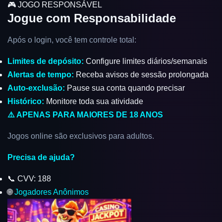
🎮 JOGO RESPONSÁVEL
Jogue com Responsabilidade
Após o login, você tem controle total:
Limites de depósito:
Configure limites diários/semanais
Alertas de tempo:
Receba avisos de sessão prolongada
Auto-exclusão:
Pause sua conta quando precisar
Histórico:
Monitore toda sua atividade
⚠️ APENAS PARA MAIORES DE 18 ANOS
Jogos online são exclusivos para adultos.
Precisa de ajuda?
📞 CVV: 188
🌐
Jogadores Anônimos