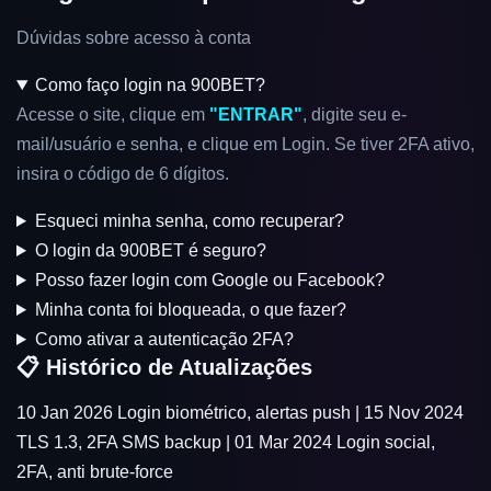
Dúvidas sobre acesso à conta
Como faço login na 900BET?
Acesse o site, clique em
"ENTRAR"
, digite seu e-
mail/usuário e senha, e clique em Login. Se tiver 2FA ativo,
insira o código de 6 dígitos.
Esqueci minha senha, como recuperar?
O login da 900BET é seguro?
Posso fazer login com Google ou Facebook?
Minha conta foi bloqueada, o que fazer?
Como ativar a autenticação 2FA?
📋 Histórico de Atualizações
10 Jan 2026
Login biométrico, alertas push |
15 Nov 2024
TLS 1.3, 2FA SMS backup |
01 Mar 2024
Login social,
2FA, anti brute-force