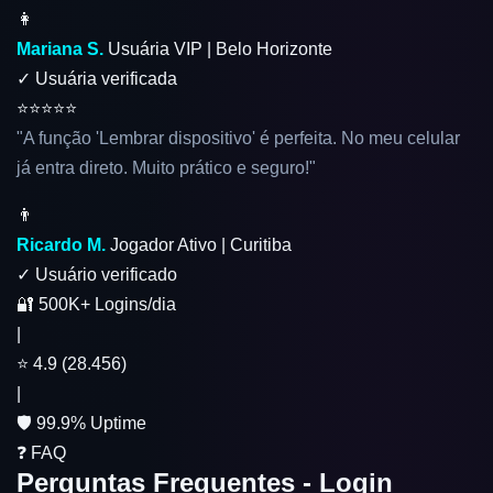
👩
Mariana S.
Usuária VIP | Belo Horizonte
✓ Usuária verificada
⭐⭐⭐⭐⭐
"A função 'Lembrar dispositivo' é perfeita. No meu celular
já entra direto. Muito prático e seguro!"
👨
Ricardo M.
Jogador Ativo | Curitiba
✓ Usuário verificado
🔐
500K+
Logins/dia
|
⭐
4.9
(28.456)
|
🛡️
99.9%
Uptime
❓ FAQ
Perguntas Frequentes - Login