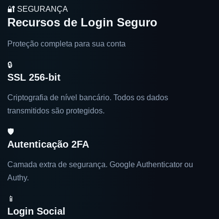
🔐 SEGURANÇA
Recursos de Login Seguro
Proteção completa para sua conta
🔒
SSL 256-bit
Criptografia de nível bancário. Todos os dados
transmitidos são protegidos.
🛡️
Autenticação 2FA
Camada extra de segurança. Google Authenticator ou
Authy.
📱
Login Social