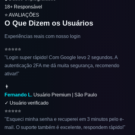
18+ Responsável
⭐ AVALIAÇÕES
O Que Dizem os Usuários
Experiências reais com nosso login
⭐⭐⭐⭐⭐
"Login super rápido! Com Google levo 2 segundos. A
autenticação 2FA me dá muita segurança, recomendo
ativar!"
👨
Fernando L.
Usuário Premium | São Paulo
✓ Usuário verificado
⭐⭐⭐⭐⭐
"Esqueci minha senha e recuperei em 3 minutos pelo e-
mail. O suporte também é excelente, respondem rápido!"